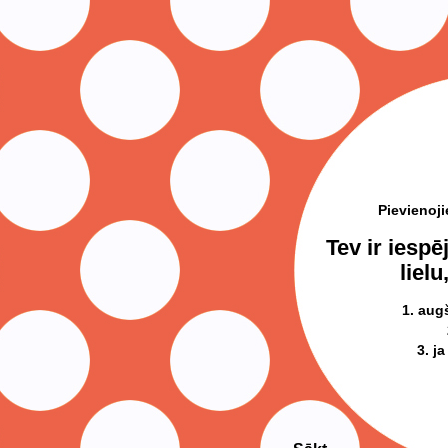
Pievienoj
Tev ir iespē
lielu
1. aug
3. ja