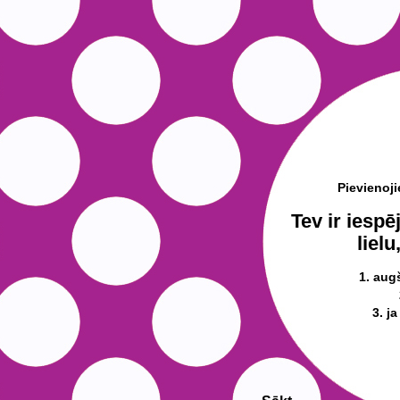
Pievienoj
Tev ir iespē
lielu
1. aug
3. ja