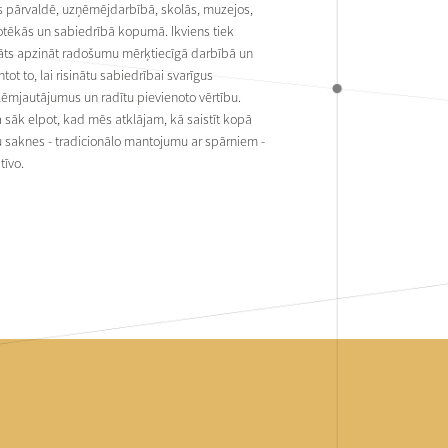
s pārvaldē, uzņēmējdarbībā, skolās, muzejos,
otēkās un sabiedrībā kopumā. Ikviens tiek
nāts apzināt radošumu mērķtiecīgā darbībā un
tot to, lai risinātu sabiedrībai svarīgus
ēmjautājumus un radītu pievienoto vērtību.
 sāk elpot, kad mēs atklājam, kā saistīt kopā
 saknes - tradicionālo mantojumu ar spārniem -
tīvo.