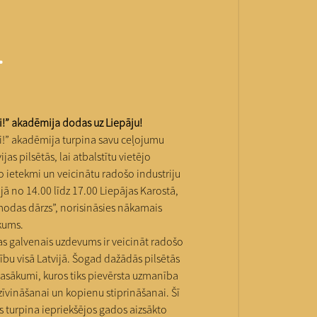
i
di!” akadēmija dodas uz Liepāju!
di!” akadēmija turpina savu ceļojumu
ijas pilsētās, lai atbalstītu vietējo
o ietekmi un veicinātu radošo industriju
lijā no 14.00 līdz 17.00 Liepājas Karostā,
tmodas dārzs”, norisināsies nākamais
kums.
as galvenais uzdevums ir veicināt radošo
stību visā Latvijā. Šogad dažādās pilsētās
pasākumi, kuros tiks pievērsta uzmanība
zīvināšanai un kopienu stiprināšanai. Šī
s turpina iepriekšējos gados aizsākto