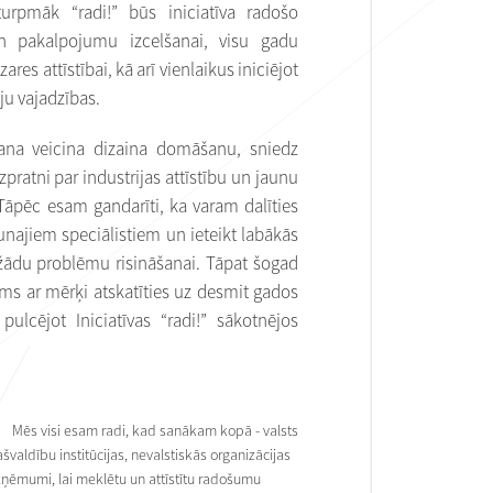
urpmāk “radi!” būs iniciatīva radošo
un pakalpojumu izcelšanai, visu gadu
res attīstībai, kā arī vienlaikus iniciējot
āju vajadzības.
ana veicina dizaina domāšanu, sniedz
zpratni par industrijas attīstību un jaunu
Tāpēc esam gandarīti, ka varam dalīties
najiem speciālistiem un ieteikt labākās
ādu problēmu risināšanai. Tāpat šogad
ums ar mērķi atskatīties uz desmit gados
ulcējot Iniciatīvas “radi!” sākotnējos
Mēs visi esam radi, kad sanākam kopā - valsts
švaldību institūcijas, nevalstiskās organizācijas
ņēmumi, lai meklētu un attīstītu radošumu