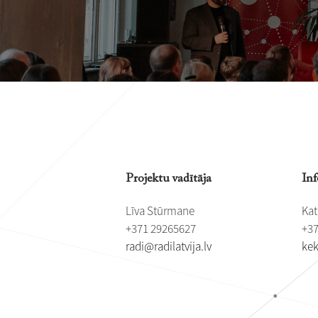
Projektu vadītāja
Inf
Līva Stūrmane
Kat
+371 29265627
+37
​radi@radilatvija.lv
​​k