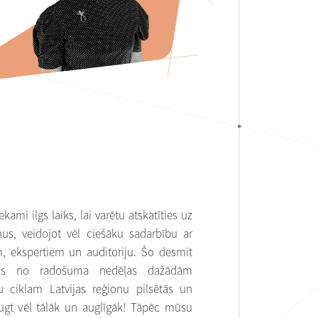
kami ilgs laiks, lai varētu atskatīties uz
us, veidojot vēl ciešāku sadarbību ar
m, ekspertiem un auditoriju. Šo desmit
dzis no radošuma nedēļas dažādām
 ciklam Latvijas reģionu pilsētās un
ugt vēl tālāk un auglīgāk! Tāpēc mūsu