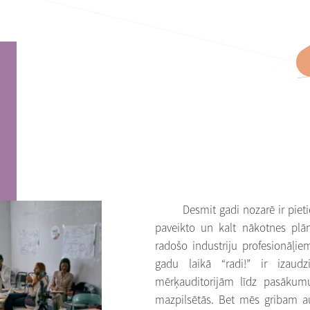
Desmit gadi nozarē ir pietie
paveikto un kalt nākotnes plān
radošo industriju profesionāļie
gadu laikā “radi!” ir izau
mērķauditorijām līdz pasākumu
mazpilsētās. Bet mēs gribam a