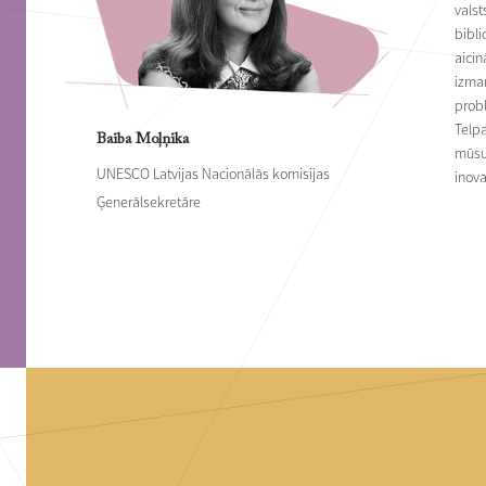
valst
bibli
aici
izman
probl
Telpa
Baiba Moļņika
mūsu
UNESCO Latvijas Nacionālās komisijas
inova
Ģenerālsekretāre