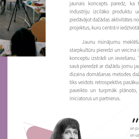
jaunais koncepts paredz, ka t
industriju izcilāko produktu 
piedāvājot dažādas aktivitātes noza
projektus, kuru centrā ir iedzīvot
Jaunu risinājumu meklēš
starpkultūru pieredzi un veicina i
konceptu izstrādi un ieviešanu. 
savā pieredzē ar dažādu jomu jau
dizaina domāšanas metodes daž
tiks veidots retrospektīvs pasāk
paveikto un turpmāk plānoto, p
iniciatorus un partnerus.
un pa
un uz