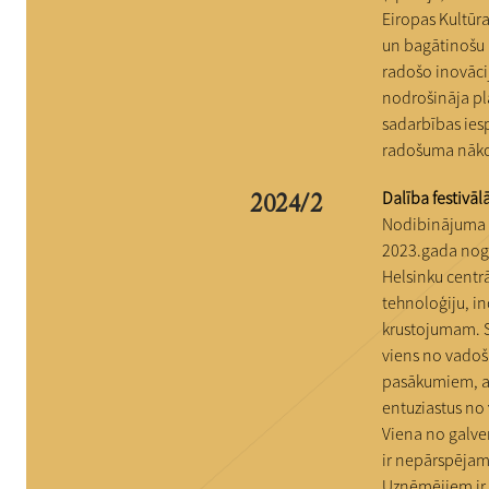
Eiropas Kultūr
un bagātinošu p
radošo inovācij
nodrošināja pl
sadarbības iesp
radošuma nākot
Dalība festivāl
2024/2
Nodibinājuma “
2023.gada nogal
Helsinku centrā
tehnoloģiju, i
krustojumam. Sl
viens no vado
pasākumiem, ai
entuziastus no 
Viena no galve
ir nepārspējama
Uzņēmējiem ir 