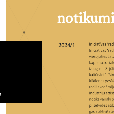
notikum
Iniciatīvas “ra
2024/1
Iniciatīvas “ra
viesojoties Latv
kopienu sociāl
izaugsmi. 3. jū
kultūrvietā “A
klātienes pasā
radi! akadēmij
industriju attī
notiks vairāki 
pilsētvides atd
gada aktivitāte