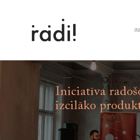
IN
Iniciatīva radoš
izcilāko produk