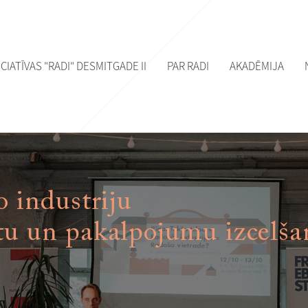
ICIATĪVAS "RADI" DESMITGADE II
PAR RADI
AKADĒMIJA
o industriju
tu un pakalpojumu izcelša