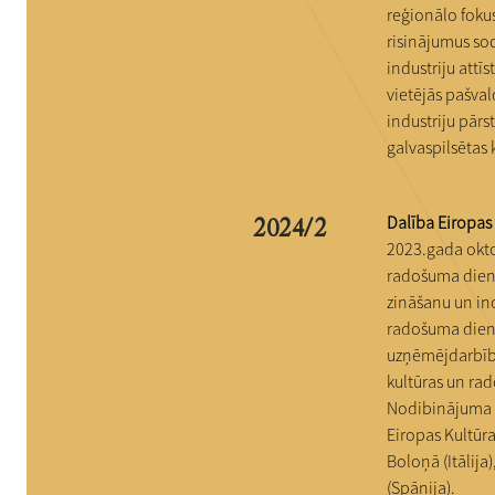
reģionālo foku
risinājumus so
industriju attī
vietējās pašval
industriju pārs
galvaspilsēta
Dalība Eiropas
2024/2
2023.gada okto
radošuma diena
zināšanu un in
radošuma dienu 
uzņēmējdarbību 
kultūras un rad
Nodibinājuma “C
Eiropas Kultūra
Boloņā (Itālij
(Spānija).