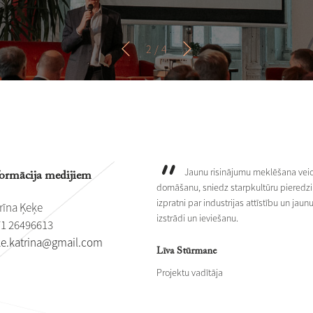
3
/ 4
Jaunu risinājumu meklēšana veic
ormācija medijiem
domāšanu, sniedz starpkultūru pieredzi
izpratni par industrijas attīstību un jau
rīna Ķeķe
izstrādi un ieviešanu.
1 26496613
eke.katrina@gmail.com
Līva Stūrmane
Projektu vadītāja