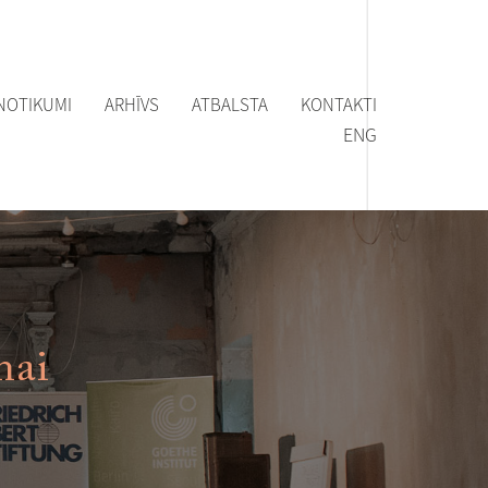
NOTIKUMI
ARHĪVS
ATBALSTA
KONTAKTI
ENG
nai