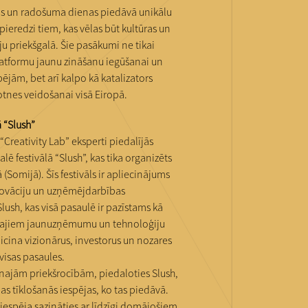
as un radošuma dienas piedāvā unikālu
ieredzi tiem, kas vēlas būt kultūras un
u priekšgalā. Šie pasākumi ne tikai
atformu jaunu zināšanu iegūšanai un
ējām, bet arī kalpo kā katalizators
nes veidošanai visā Eiropā.
ā “Slush”
Creativity Lab” eksperti piedalījās
ē festivālā “Slush”, kas tika organizēts
 (Somijā). Šīs festivāls ir apliecinājums
novāciju un uzņēmējdarbības
ush, kas visā pasaulē ir pazīstams kā
šajiem jaunuzņēmumu un tehnoloģiju
cina vizionārus, investorus un nozares
visas pasaules.
najām priekšrocībām, piedaloties Slush,
s tīklošanās iespējas, ko tas piedāvā.
iespēja sazināties ar līdzīgi domājošiem