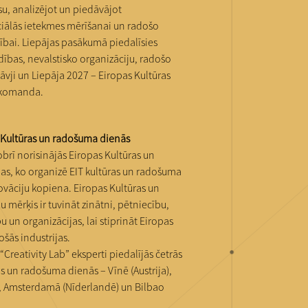
su, analizējot un piedāvājot
ciālās ietekmes mērīšanai un radošo
stībai. Liepājas pasākumā piedalīsies
dības, nevalstisko organizāciju, radošo
tāvji un Liepāja 2027 – Eiropas Kultūras
s komanda.
 Kultūras un radošuma dienās
brī norisinājās Eiropas Kultūras un
s, ko organizē EIT kultūras un radošuma
ovāciju kopiena. Eiropas Kultūras un
mērķis ir tuvināt zinātni, pētniecību,
un organizācijas, lai stiprināt Eiropas
ošās industrijas.
reativity Lab” eksperti piedalījās četrās
s un radošuma dienās – Vīnē (Austrija),
a), Amsterdamā (Nīderlandē) un Bilbao