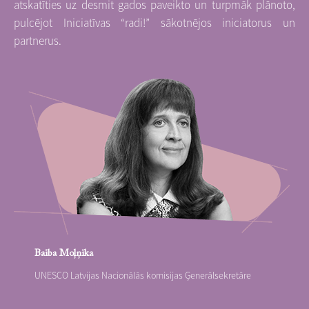
atskatīties uz desmit gados paveikto un turpmāk plānoto,
pulcējot Iniciatīvas “radi!” sākotnējos iniciatorus un
partnerus.
Baiba Moļņika
UNESCO Latvijas Nacionālās komisijas Ģenerālsekretāre