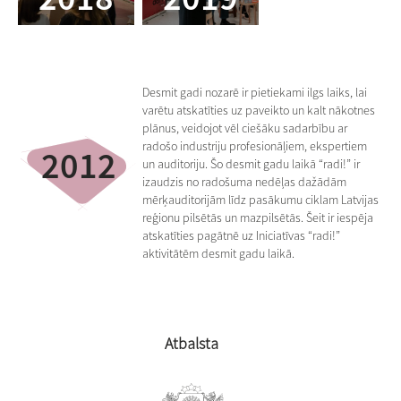
Desmit gadi nozarē ir pietiekami ilgs laiks, lai
varētu atskatīties uz paveikto un kalt nākotnes
plānus, veidojot vēl ciešāku sadarbību ar
radošo industriju profesionāļiem, ekspertiem
2012
un auditoriju. Šo desmit gadu laikā “radi!” ir
izaudzis no radošuma nedēļas dažādām
mērķauditorijām līdz pasākumu ciklam Latvijas
reģionu pilsētās un mazpilsētās. Šeit ir iespēja
atskatīties pagātnē uz Iniciatīvas “radi!”
aktivitātēm desmit gadu laikā.
Atbalsta