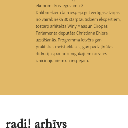
ekonomiskos ieguvumus?
Dalībniekiem bija iespēja gūt vērtīgas atziņas
no vairāk nekā 30 starptautiskiem ekspertiem,
tostarp arhitekta Winy Maas un Eiropas
Parlamenta deputāta Christiana Ehlera
uzstāšanās. Programma ietvēra gan
praktiskas meistarklases, gan padziļinātas
diskusijas par nozīmīgākajiem nozares
izaicinājumiem un iespējām.
radi! arhīvs