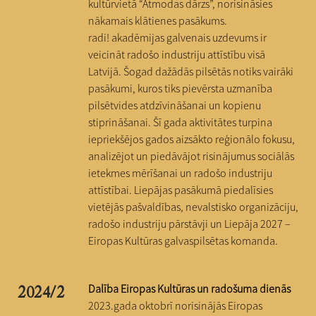
kultūrvietā “Atmodas dārzs”, norisināsies
nākamais klātienes pasākums.
radi! akadēmijas galvenais uzdevums ir
veicināt radošo industriju attīstību visā
Latvijā. Šogad dažādās pilsētās notiks vairāki
pasākumi, kuros tiks pievērsta uzmanība
pilsētvides atdzīvināšanai un kopienu
stiprināšanai. Šī gada aktivitātes turpina
iepriekšējos gados aizsākto reģionālo fokusu,
analizējot un piedāvājot risinājumus sociālās
ietekmes mērīšanai un radošo industriju
attīstībai. Liepājas pasākumā piedalīsies
vietējās pašvaldības, nevalstisko organizāciju,
radošo industriju pārstāvji un Liepāja 2027 –
Eiropas Kultūras galvaspilsētas komanda.
Dalība Eiropas Kultūras un radošuma dienās
2024/2
2023.gada oktobrī norisinājās Eiropas