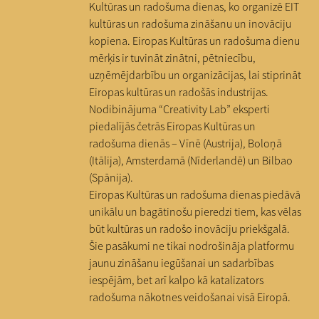
Kultūras un radošuma dienas, ko organizē EIT
kultūras un radošuma zināšanu un inovāciju
kopiena. Eiropas Kultūras un radošuma dienu
mērķis ir tuvināt zinātni, pētniecību,
uzņēmējdarbību un organizācijas, lai stiprināt
Eiropas kultūras un radošās industrijas.
Nodibinājuma “Creativity Lab” eksperti
piedalījās četrās Eiropas Kultūras un
radošuma dienās – Vīnē (Austrija), Boloņā
(Itālija), Amsterdamā (Nīderlandē) un Bilbao
(Spānija).
Eiropas Kultūras un radošuma dienas piedāvā
unikālu un bagātinošu pieredzi tiem, kas vēlas
būt kultūras un radošo inovāciju priekšgalā.
Šie pasākumi ne tikai nodrošināja platformu
jaunu zināšanu iegūšanai un sadarbības
iespējām, bet arī kalpo kā katalizators
radošuma nākotnes veidošanai visā Eiropā.