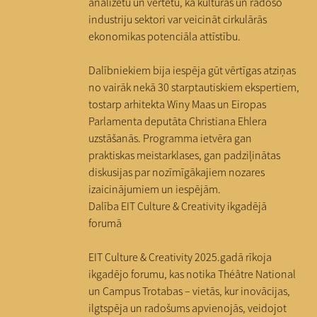
analizētu un vērtētu, kā kultūras un radošo
industriju sektori var veicināt cirkulārās
ekonomikas potenciāla attīstību.
Dalībniekiem bija iespēja gūt vērtīgas atziņas
no vairāk nekā 30 starptautiskiem ekspertiem,
tostarp arhitekta Winy Maas un Eiropas
Parlamenta deputāta Christiana Ehlera
uzstāšanās. Programma ietvēra gan
praktiskas meistarklases, gan padziļinātas
diskusijas par nozīmīgākajiem nozares
izaicinājumiem un iespējām.
Dalība EIT Culture & Creativity ikgadējā
forumā
EIT Culture & Creativity 2025.gadā rīkoja
ikgadējo forumu, kas notika Théâtre National
un Campus Trotabas – vietās, kur inovācijas,
ilgtspēja un radošums apvienojās, veidojot