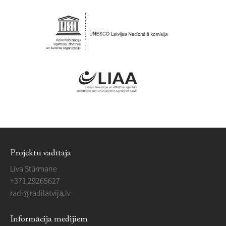
Projektu vadītāja
Līva Stūrmane
+371 29265627
​radi@radilatvija.lv
Informācija medijiem