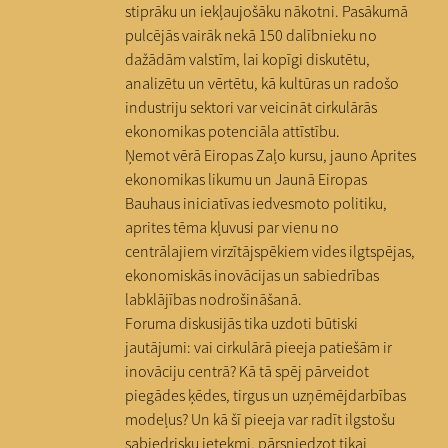
stiprāku un iekļaujošāku nākotni. Pasākumā
pulcējās vairāk nekā 150 dalībnieku no
dažādām valstīm, lai kopīgi diskutētu,
analizētu un vērtētu, kā kultūras un radošo
industriju sektori var veicināt cirkulārās
ekonomikas potenciāla attīstību.
Ņemot vērā Eiropas Zaļo kursu, jauno Aprites
ekonomikas likumu un Jaunā Eiropas
Bauhaus iniciatīvas iedvesmoto politiku,
aprites tēma kļuvusi par vienu no
centrālajiem virzītājspēkiem vides ilgtspējas,
ekonomiskās inovācijas un sabiedrības
labklājības nodrošināšanā.
Foruma diskusijās tika uzdoti būtiski
jautājumi: vai cirkulārā pieeja patiešām ir
inovāciju centrā? Kā tā spēj pārveidot
piegādes ķēdes, tirgus un uzņēmējdarbības
modeļus? Un kā šī pieeja var radīt ilgstošu
sabiedrisku ietekmi, pārsniedzot tikai