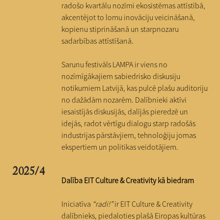
radošo kvartālu nozīmi ekosistēmas attīstībā,
akcentējot to lomu inovāciju veicināšanā,
kopienu stiprināšanā un starpnozaru
sadarbības attīstīšanā.
Sarunu festivāls LAMPA ir viens no
nozīmīgākajiem sabiedrisko diskusiju
notikumiem Latvijā, kas pulcē plašu auditoriju
no dažādām nozarēm. Dalībnieki aktīvi
iesaistījās diskusijās, dalījās pieredzē un
idejās, radot vērtīgu dialogu starp radošās
industrijas pārstāvjiem, tehnoloģiju jomas
ekspertiem un politikas veidotājiem.
2025/4
Dalība EIT Culture & Creativity kā biedram
Iniciatīva
“radi!”
ir EIT Culture & Creativity
dalībnieks, piedaloties plašā Eiropas kultūras