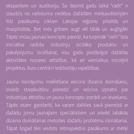
ekspertiem un auditoriju. Šo desmit gadu laikā “radi!” ir
izaudzis no radošuma nedēļas dažādām mērķauditorijām
līdz pasākumu ciklam Latvijas reģionu pilsētās un
mazpilsētās. Bet mēs gribam augt vēl tālāk un auglīgāk!
Tāpēc mūsu jaunais koncepts paredz, ka turpmāk “radi!” būs
iniciatīva radošo industriju izcilāko produktu un
pakalpojumu izcelšanai, visu gadu piedāvājot dažādas
aktivitātes nozares attīstībai, kā arī vienlaikus iniciējot
projektus, kuru centrā ir iedzīvotāju vajadzības.
Jaunu risinājumu meklēšana veicina dizaina domāšanu,
sniedz starpkultūru pieredzi un veicina izpratni par
industrijas attīstību un jaunu konceptu izstrādi un ieviešanu.
Tāpēc esam gandarīti, ka varam dalīties savā pieredzē ar
dažādu jomu jaunajiem speciālistiem un ieteikt labākās
dizaina domāšanas metodes dažādu problēmu risināšanai.
Tāpat šogad tiks veidots retrospektīvs pasākums ar mērķi