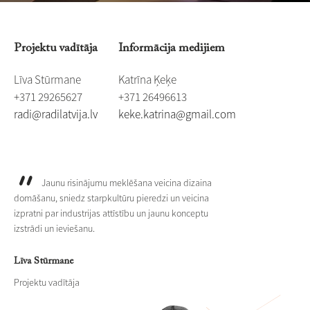
Projektu vadītāja
Informācija medijiem
Līva Stūrmane
Katrīna Ķeķe
+371 29265627
+371 26496613
​radi@radilatvija.lv
​​keke.katrina@gmail.com
Jaunu risinājumu meklēšana veicina dizaina
domāšanu, sniedz starpkultūru pieredzi un veicina
izpratni par industrijas attīstību un jaunu konceptu
izstrādi un ieviešanu.
Līva Stūrmane
Projektu vadītāja