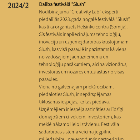
Dalība festivālā “Slush”
2024/2
Nodibinājuma “Creativity Lab” eksperti
piedalījās 2023.gada nogalē festivālā “Slush”,
kas tika organizēts Helsinku centrā (Somijā).
Šīs festivāls ir apliecinājums tehnoloģiju,
inovāciju un uzņēmējdarbības krustojumam.
Slush, kas visā pasaulē ir pazīstams kā viens
no vadošajiem jaunuzņēmumu un
tehnoloģiju pasākumiem, aicina vizionārus,
investorus un nozares entuziastus no visas
pasaules.
Viena no galvenajām priekšrocībām,
piedaloties Slush, ir nepārspējamas
tīklošanās iespējas, ko tas piedāvā.
Uzņēmējiem ir iespēja sazināties ar līdzīgi
domājošiem cilvēkiem, investoriem, kas
meklē nākamo lielo izrāvienu. Festivāla
sadarbības sistēma veicina jēgpilnu
mijiedarbību, paverot durvis partnerībām,