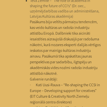
Ieva Zemīte – “The role of academia in
shaping the future of CCI’s” (Dr. oec.,
uzņēmējdarbības vadība un administrēšana,
Latvijas Kultūras akadēmija)
Pasākums bija veltīts pārmaiņu tendencēm,
kas veido kultūras un radošo industriju
attīstību Eiropā. Dalībnieki tika aicināti
iesaistīties aizraujošā diskusijā par radošuma
nākotni, kurā nozares eksperti dalījās vērtīgos
ieskatos par mainīgo kultūras industriju
ainavu. Pasākumā tika apskatītas jaunas
perspektīvas par sadarbību, ilgtspēju un
akadēmiskās vides nozīmi radošo industriju
attīstībā nākotnē.
Galvenie runātāji:
· Kati Uusi-Rauva – “Re-shaping the CCSI in
Europe – Developing support for creatives”
(EIT Culture & Creativity North Ziemeļu
reģionālā centra direktore)