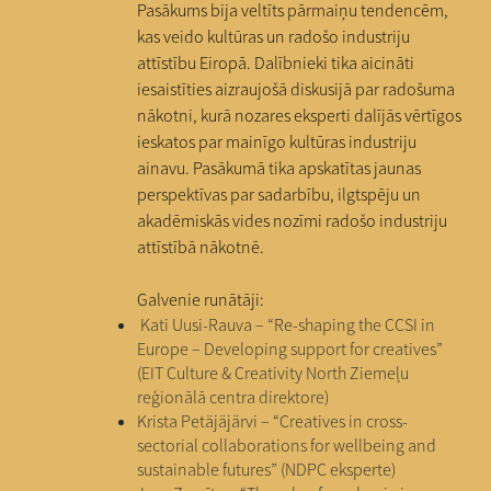
Pasākums bija veltīts pārmaiņu tendencēm,
kas veido kultūras un radošo industriju
attīstību Eiropā. Dalībnieki tika aicināti
iesaistīties aizraujošā diskusijā par radošuma
nākotni, kurā nozares eksperti dalījās vērtīgos
ieskatos par mainīgo kultūras industriju
ainavu. Pasākumā tika apskatītas jaunas
perspektīvas par sadarbību, ilgtspēju un
akadēmiskās vides nozīmi radošo industriju
attīstībā nākotnē.
Galvenie runātāji:
Kati Uusi-Rauva – “Re-shaping the CCSI in
Europe – Developing support for creatives”
(EIT Culture & Creativity North Ziemeļu
reģionālā centra direktore)
Krista Petäjäjärvi – “Creatives in cross-
sectorial collaborations for wellbeing and
sustainable futures” (NDPC eksperte)