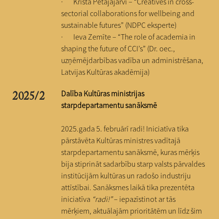
· Krista Petäjäjärvi – “Creatives in cross-
sectorial collaborations for wellbeing and
sustainable futures” (NDPC eksperte)
· Ieva Zemīte – “The role of academia in
shaping the future of CCI’s” (Dr. oec.,
uzņēmējdarbības vadība un administrēšana,
Latvijas Kultūras akadēmija)
Dalība Kultūras ministrijas
2025/2
starpdepartamentu sanāksmē
2025.gada 5. februārī radi! Iniciatīva tika
pārstāvēta Kultūras ministres vadītajā
starpdepartamentu sanāksmē, kuras mērķis
bija stiprināt sadarbību starp valsts pārvaldes
institūcijām kultūras un radošo industriju
attīstībai. Sanāksmes laikā tika prezentēta
iniciatīva
“radi!”
– iepazīstinot ar tās
mērķiem, aktuālajām prioritātēm un līdz šim