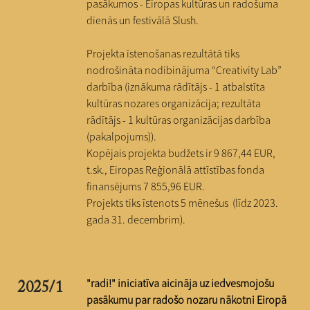
pasākumos - Eiropas kultūras un radošuma
dienās un festivālā Slush.
Projekta īstenošanas rezultātā tiks
nodrošināta nodibinājuma “Creativity Lab”
darbība (iznākuma rādītājs - 1 atbalstīta
kultūras nozares organizācija; rezultāta
rādītājs - 1 kultūras organizācijas darbība
(pakalpojums)).
Kopējais projekta budžets ir 9 867,44 EUR,
t.sk
., Eiropas Reģionālā attīstības fonda
finansējums 7 855,96 EUR.
Projekts tiks īstenots 5 mēnešus (līdz 2023.
gada 31. decembrim).
"radi!" iniciatīva a
icināja uz iedvesmojošu
2025/1
pasākumu par radošo nozaru nākotni Eiropā