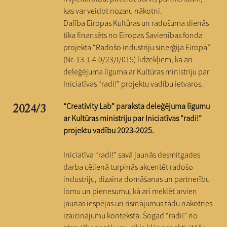
kas var veidot nozaru nākotni.
Dalība Eiropas Kultūras un radošuma dienās
tika finansēts no Eiropas Savienības fonda
projekta “Radošo industriju sinerģija Eiropā”
(Nr. 13.1.4.0/23/I/015) līdzekļiem, kā arī
deleģējuma līguma ar Kultūras ministriju par
Iniciatīvas “radi!” projektu vadību ietvaros.
“Creativity Lab” paraksta deleģējuma līgumu
2024/3
ar Kultūras ministriju par Iniciatīvas “radi!”
projektu vadību 2023-2025.
Iniciatīva “radi!” savā jaunās desmitgades
darba cēlienā turpinās akcentēt radošo
industriju, dizaina domāšanas un partnerību
lomu un pienesumu, kā arī meklēt arvien
jaunas iespējas un risinājumus tādu nākotnes
izaicinājumu kontekstā. Šogad “radi!” no