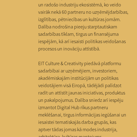
un radošo industriju ekosistēmā, ko veido
vairāk nekā 60 partneru no uzņēmējdarbības,
izglītības, pētniecības un kultūras jomām.
Dalība nodrošina pieeju starptautiskam
sadarbības tīklam, tirgus un finansējuma
iespējām, kā arī iesaisti politikas veidošanas
procesos un inovāciju attīstībā.
EIT Culture & Creativity piedāvā platformu
sadarbībai ar uzņēmējiem, investoriem,
akadēmiskajām institūcijām un politikas
veidotājiem visā Eiropā, tādējādi palīdzot
radīt un attīstīt jaunas iniciatīvas, produktus
un pakalpojumus. Dalība sniedz arī iespēju
izmantot Digital Hub rīkus partneru
meklēšanai, tirgus informācijas iegūšanai un
iesaistei tematiskajās darba grupās, kas
aptver tādas jomas kā modes industrija,
arhitektūra, kultūras mantojums,