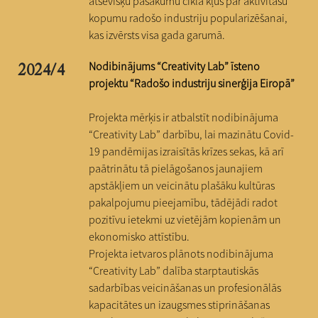
atsevišķu pasākumu cikla kļūs par aktivitāšu
kopumu radošo industriju popularizēšanai,
kas izvērsts visa gada garumā.
Nodibinājums “Creativity Lab” īsteno
2024/4
projektu “Radošo industriju sinerģija Eiropā”​
Projekta mērķis ir atbalstīt nodibinājuma
“Creativity Lab” darbību, lai mazinātu Covid-
19 pandēmijas izraisītās krīzes sekas, kā arī
paātrinātu tā pielāgošanos jaunajiem
apstākļiem un veicinātu plašāku kultūras
pakalpojumu pieejamību, tādējādi radot
pozitīvu ietekmi uz vietējām kopienām un
ekonomisko attīstību.
Projekta ietvaros plānots nodibinājuma
“Creativity Lab” dalība starptautiskās
sadarbības veicināšanas un profesionālās
kapacitātes un izaugsmes stiprināšanas