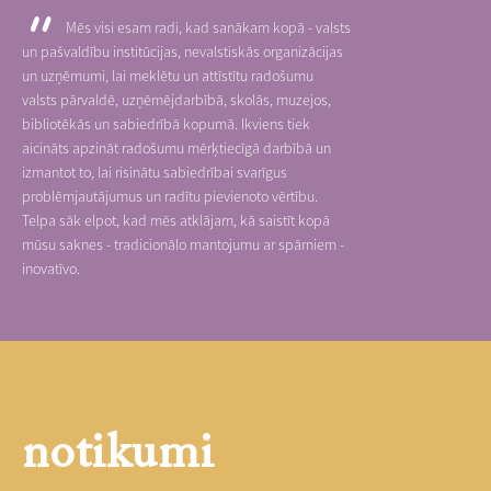
Mēs visi esam radi, kad sanākam kopā - valsts
un pašvaldību institūcijas, nevalstiskās organizācijas
un uzņēmumi, lai meklētu un attīstītu radošumu
valsts pārvaldē, uzņēmējdarbībā, skolās, muzejos,
bibliotēkās un sabiedrībā kopumā. Ikviens tiek
aicināts apzināt radošumu mērķtiecīgā darbībā un
izmantot to, lai risinātu sabiedrībai svarīgus
problēmjautājumus un radītu pievienoto vērtību.
Telpa sāk elpot, kad mēs atklājam, kā saistīt kopā
mūsu saknes - tradicionālo mantojumu ar spārniem -
inovatīvo.
notikumi