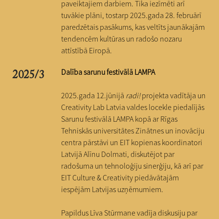
paveiktajiem darbiem. Tika iezīmēti arī
tuvākie plāni, tostarp 2025.gada 28. februārī
paredzētais pasākums, kas veltīts jaunākajām
tendencēm kultūras un radošo nozaru
attīstībā Eiropā.
Dalība sarunu festivālā LAMPA
2025/3
2025.gada 12.jūnijā
radi!
projekta vadītāja un
Creativity Lab Latvia valdes locekle piedalījās
Sarunu festivālā LAMPA kopā ar Rīgas
Tehniskās universitātes Zinātnes un inovāciju
centra pārstāvi un EIT kopienas koordinatori
Latvijā Alīnu Dolmati, diskutējot par
radošuma un tehnoloģiju sinerģiju, kā arī par
EIT Culture & Creativity piedāvātajām
iespējām Latvijas uzņēmumiem.
Papildus Līva Stūrmane vadīja diskusiju par