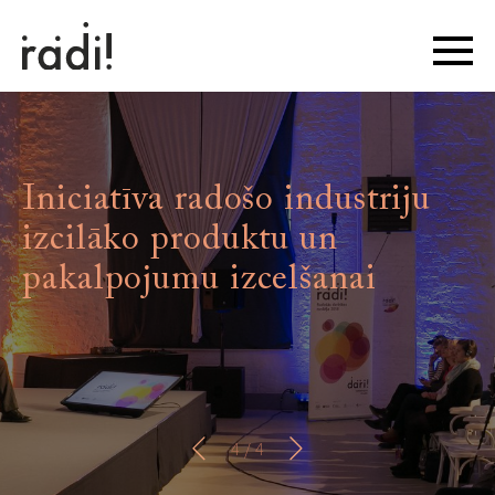
Iniciatīva radošo industriju
izcilāko produktu un
pakalpojumu izcelšanai
4
/ 4