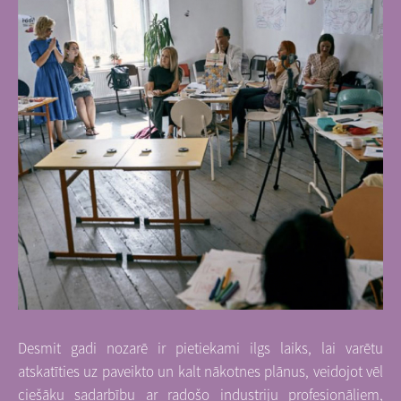
Desmit gadi nozarē ir pietiekami ilgs laiks, lai varētu
atskatīties uz paveikto un kalt nākotnes plānus, veidojot vēl
ciešāku sadarbību ar radošo industriju profesionāļiem,