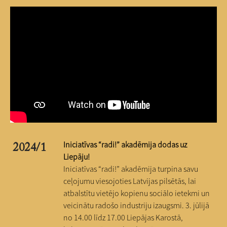
Iniciatīvas “radi!” akadēmija dodas uz
2024/1
Liepāju!
Iniciatīvas “radi!” akadēmija turpina savu
ceļojumu viesojoties Latvijas pilsētās, lai
atbalstītu vietējo kopienu sociālo ietekmi un
veicinātu radošo industriju izaugsmi. 3. jūlijā
no 14.00 līdz 17.00 Liepājas Karostā,