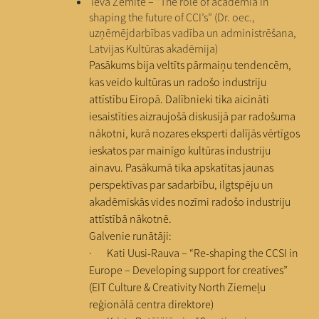
Ieva Zemīte – “The role of academia in
shaping the future of CCI’s” (Dr. oec.,
uzņēmējdarbības vadība un administrēšana,
Latvijas Kultūras akadēmija)
Pasākums bija veltīts pārmaiņu tendencēm,
kas veido kultūras un radošo industriju
attīstību Eiropā. Dalībnieki tika aicināti
iesaistīties aizraujošā diskusijā par radošuma
nākotni, kurā nozares eksperti dalījās vērtīgos
ieskatos par mainīgo kultūras industriju
ainavu. Pasākumā tika apskatītas jaunas
perspektīvas par sadarbību, ilgtspēju un
akadēmiskās vides nozīmi radošo industriju
attīstībā nākotnē.
Galvenie runātāji:
· Kati Uusi-Rauva – “Re-shaping the CCSI in
Europe – Developing support for creatives”
(EIT Culture & Creativity North Ziemeļu
reģionālā centra direktore)