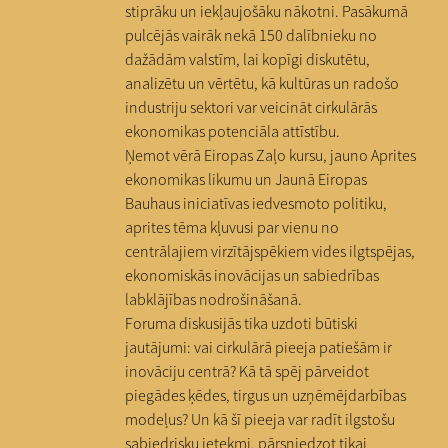
stiprāku un iekļaujošāku nākotni. Pasākumā
pulcējās vairāk nekā 150 dalībnieku no
dažādām valstīm, lai kopīgi diskutētu,
analizētu un vērtētu, kā kultūras un radošo
industriju sektori var veicināt cirkulārās
ekonomikas potenciāla attīstību.
Ņemot vērā Eiropas Zaļo kursu, jauno Aprites
ekonomikas likumu un Jaunā Eiropas
Bauhaus iniciatīvas iedvesmoto politiku,
aprites tēma kļuvusi par vienu no
centrālajiem virzītājspēkiem vides ilgtspējas,
ekonomiskās inovācijas un sabiedrības
labklājības nodrošināšanā.
Foruma diskusijās tika uzdoti būtiski
jautājumi: vai cirkulārā pieeja patiešām ir
inovāciju centrā? Kā tā spēj pārveidot
piegādes ķēdes, tirgus un uzņēmējdarbības
modeļus? Un kā šī pieeja var radīt ilgstošu
sabiedrisku ietekmi, pārsniedzot tikai