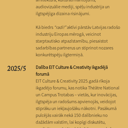
audiovizuālie mediji, spēļu industrija un
ilgtspējīga dizaina risinājumi.
Kā biedrs
“radi!”
aktīvi pārstāv Latvijas radošo
industriju Eiropas mērogā, veicinot
starptautisko atpazīstamību, piesaistot
sadarbības partnerus un stiprinot nozares
konkurētspēju ilgtermiņā.
Dalība EIT Culture & Creativity ikgadējā
2025/5
forumā
EIT Culture & Creativity 2025.gadā rīkoja
ikgadējo forumu, kas notika Théâtre National
un Campus Trotabas – vietās, kur inovācijas,
ilgtspēja un radošums apvienojās, veidojot
stiprāku un iekļaujošāku nākotni. Pasākumā
pulcējās vairāk nekā 150 dalībnieku no
dažādām valstīm, lai kopīgi diskutētu,