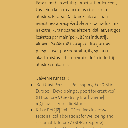
Pasākums bija veltīts pārmaiņu tendencēm,
kas veido kultūras un radošo industriju
attīstību Eiropā. Dalībnieki tika aicināti
iesaistīties aizraujošā diskusijā par radošuma
nākotni, kurā nozares eksperti dalījās vērtīgos
ieskatos par mainīgo kultūras industriju
ainavu. Pasākumā tika apskatītas jaunas
perspektīvas par sadarbību, ilgtspēju un
akadēmiskās vides nozīmi radošo industriju
attīstībā nākotnē.
Galvenie runātāji:
Kati Uusi-Rauva – “Re-shaping the CCSI in
Europe – Developing support for creatives”
(EIT Culture & Creativity North Ziemeļu
reģionālā centra direktore)
Krista Petäjäjärvi – “Creatives in cross-
sectorial collaborations for wellbeing and
sustainable futures” (NDPC eksperte)