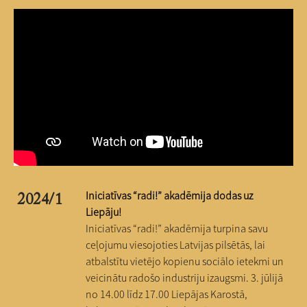
Iniciatīvas “radi!” akadēmija dodas uz
2024/1
Liepāju!
Iniciatīvas “radi!” akadēmija turpina savu
ceļojumu viesojoties Latvijas pilsētās, lai
atbalstītu vietējo kopienu sociālo ietekmi un
veicinātu radošo industriju izaugsmi. 3. jūlijā
no 14.00 līdz 17.00 Liepājas Karostā,