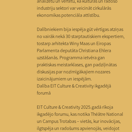
analizētu un vērtētu, kā kultūras un radošo
industriju sektori var veicināt cirkulārās
ekonomikas potenciāla attīstību.
Dalībniekiem bija iespēja gūt vērtīgas atziņas
no vairāk nekā 30 starptautiskiem ekspertiem,
tostarp arhitekta Winy Maas un Eiropas
Parlamenta deputāta Christiana Ehlera
uzstāšanās. Programma ietvēra gan
praktiskas meistarklases, gan padziļinātas
diskusijas par nozīmīgākajiem nozares
izaicinājumiem un iespējām.
Dalība EIT Culture & Creativity ikgadējā
forumā
EIT Culture & Creativity 2025.gadā rīkoja
ikgadējo forumu, kas notika Théâtre National
un Campus Trotabas – vietās, kur inovācijas,
ilgtspēja un radošums apvienojās, veidojot