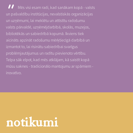
Mēs visi esam radi, kad sanākam kopā - valsts
un pašvaldību institūcijas, nevalstiskās organizācijas
un uzņēmumi, lai meklētu un attīstītu radošumu
valsts pārvaldē, uzņēmējdarbībā, skolās, muzejos,
bibliotēkās un sabiedrībā kopumā. Ikviens tiek
aicināts apzināt radošumu mērķtiecīgā darbībā un
izmantot to, lai risinātu sabiedrībai svarīgus
problēmjautājumus un radītu pievienoto vērtību.
Telpa sāk elpot, kad mēs atklājam, kā saistīt kopā
mūsu saknes - tradicionālo mantojumu ar spārniem -
inovatīvo.
notikumi