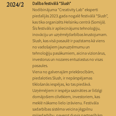
Dalība festivālā “Slush”
2024/2
Nodibinājuma “Creativity Lab” eksperti
piedalījās 2023.gada nogalē festivālā “Slush”,
kas tika organizēts Helsinku centrā (Somijā).
Šīs festivāls ir apliecinājums tehnoloģiju,
inovāciju un uzņēmējdarbības krustojumam.
Slush, kas visā pasaulē ir pazīstams kā viens
no vadošajiem jaunuzņēmumu un
tehnoloģiju pasākumiem, aicina vizionārus,
investorus un nozares entuziastus no visas
pasaules.
Viena no galvenajām priekšrocībām,
piedaloties Slush, ir nepārspējamas
tīklošanās iespējas, ko tas piedāvā.
Uzņēmējiem ir iespēja sazināties ar līdzīgi
domājošiem cilvēkiem, investoriem, kas
meklē nākamo lielo izrāvienu. Festivāla
sadarbības sistēma veicina jēgpilnu
mijiedarbību, paverot durvis partnerībām,