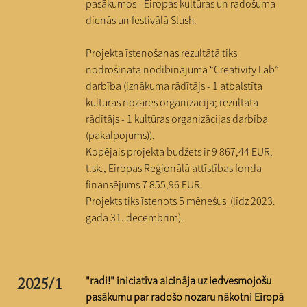
pasākumos - Eiropas kultūras un radošuma
dienās un festivālā Slush.
Projekta īstenošanas rezultātā tiks
nodrošināta nodibinājuma “Creativity Lab”
darbība (iznākuma rādītājs - 1 atbalstīta
kultūras nozares organizācija; rezultāta
rādītājs - 1 kultūras organizācijas darbība
(pakalpojums)).
Kopējais projekta budžets ir 9 867,44 EUR,
t.sk
., Eiropas Reģionālā attīstības fonda
finansējums 7 855,96 EUR.
Projekts tiks īstenots 5 mēnešus (līdz 2023.
gada 31. decembrim).
"radi!" iniciatīva a
icināja uz iedvesmojošu
2025/1
pasākumu par radošo nozaru nākotni Eiropā