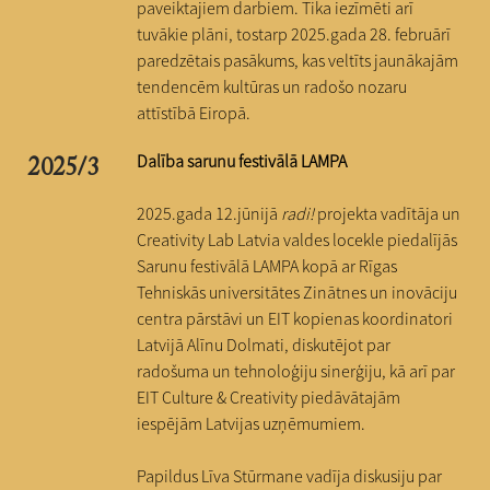
paveiktajiem darbiem. Tika iezīmēti arī
tuvākie plāni, tostarp 2025.gada 28. februārī
paredzētais pasākums, kas veltīts jaunākajām
tendencēm kultūras un radošo nozaru
attīstībā Eiropā.
Dalība sarunu festivālā LAMPA
2025/3
2025.gada 12.jūnijā
radi!
projekta vadītāja un
Creativity Lab Latvia valdes locekle piedalījās
Sarunu festivālā LAMPA kopā ar Rīgas
Tehniskās universitātes Zinātnes un inovāciju
centra pārstāvi un EIT kopienas koordinatori
Latvijā Alīnu Dolmati, diskutējot par
radošuma un tehnoloģiju sinerģiju, kā arī par
EIT Culture & Creativity piedāvātajām
iespējām Latvijas uzņēmumiem.
Papildus Līva Stūrmane vadīja diskusiju par