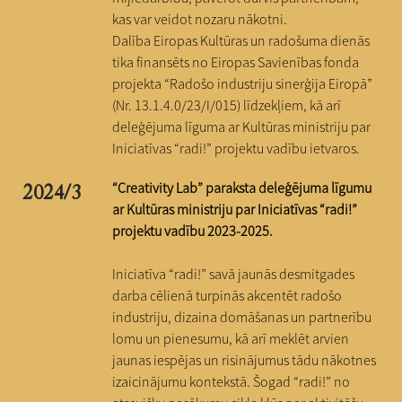
kas var veidot nozaru nākotni.
Dalība Eiropas Kultūras un radošuma dienās
tika finansēts no Eiropas Savienības fonda
projekta “Radošo industriju sinerģija Eiropā”
(Nr. 13.1.4.0/23/I/015) līdzekļiem, kā arī
deleģējuma līguma ar Kultūras ministriju par
Iniciatīvas “radi!” projektu vadību ietvaros.
“Creativity Lab” paraksta deleģējuma līgumu
2024/3
ar Kultūras ministriju par Iniciatīvas “radi!”
projektu vadību 2023-2025.
Iniciatīva “radi!” savā jaunās desmitgades
darba cēlienā turpinās akcentēt radošo
industriju, dizaina domāšanas un partnerību
lomu un pienesumu, kā arī meklēt arvien
jaunas iespējas un risinājumus tādu nākotnes
izaicinājumu kontekstā. Šogad “radi!” no