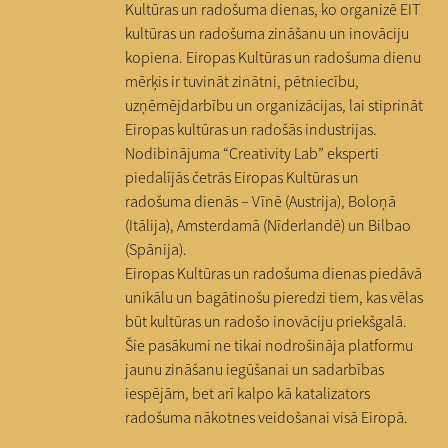
Kultūras un radošuma dienas, ko organizē EIT
kultūras un radošuma zināšanu un inovāciju
kopiena. Eiropas Kultūras un radošuma dienu
mērķis ir tuvināt zinātni, pētniecību,
uzņēmējdarbību un organizācijas, lai stiprināt
Eiropas kultūras un radošās industrijas.
Nodibinājuma “Creativity Lab” eksperti
piedalījās četrās Eiropas Kultūras un
radošuma dienās – Vīnē (Austrija), Boloņā
(Itālija), Amsterdamā (Nīderlandē) un Bilbao
(Spānija).
Eiropas Kultūras un radošuma dienas piedāvā
unikālu un bagātinošu pieredzi tiem, kas vēlas
būt kultūras un radošo inovāciju priekšgalā.
Šie pasākumi ne tikai nodrošināja platformu
jaunu zināšanu iegūšanai un sadarbības
iespējām, bet arī kalpo kā katalizators
radošuma nākotnes veidošanai visā Eiropā.