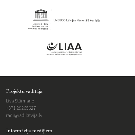
Projektu vadītāja
Līva Stūrmane
+371 29265627
​radi@radilatvija.lv
Informācija medijiem