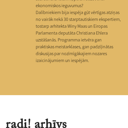
ekonomiskos ieguvumus?
Dalībniekiem bija iespēja gūt vērtīgas atziņas
no vairāk nekā 30 starptautiskiem ekspertiem,
tostarp arhitekta Winy Maas un Eiropas
Parlamenta deputāta Christiana Ehlera
uzstāšanās. Programma ietvēra gan
praktiskas meistarklases, gan padziļinātas
diskusijas par nozīmīgākajiem nozares
izaicinājumiem un iespējām.
radi! arhīvs