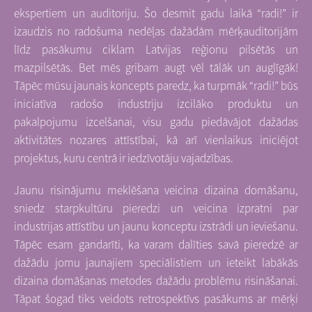
ekspertiem un auditoriju. Šo desmit gadu laikā “radi!” ir
izaudzis no radošuma nedēļas dažādām mērķauditorijām
līdz pasākumu ciklam Latvijas reģionu pilsētās un
mazpilsētās. Bet mēs gribam augt vēl tālāk un auglīgāk!
Tāpēc mūsu jaunais koncepts paredz, ka turpmāk “radi!” būs
iniciatīva radošo industriju izcilāko produktu un
pakalpojumu izcelšanai, visu gadu piedāvājot dažādas
aktivitātes nozares attīstībai, kā arī vienlaikus iniciējot
projektus, kuru centrā ir iedzīvotāju vajadzības.
Jaunu risinājumu meklēšana veicina dizaina domāšanu,
sniedz starpkultūru pieredzi un veicina izpratni par
industrijas attīstību un jaunu konceptu izstrādi un ieviešanu.
Tāpēc esam gandarīti, ka varam dalīties savā pieredzē ar
dažādu jomu jaunajiem speciālistiem un ieteikt labākās
dizaina domāšanas metodes dažādu problēmu risināšanai.
Tāpat šogad tiks veidots retrospektīvs pasākums ar mērķi