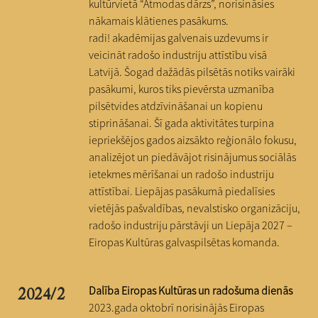
kultūrvietā “Atmodas dārzs”, norisināsies
nākamais klātienes pasākums.
radi! akadēmijas galvenais uzdevums ir
veicināt radošo industriju attīstību visā
Latvijā. Šogad dažādās pilsētās notiks vairāki
pasākumi, kuros tiks pievērsta uzmanība
pilsētvides atdzīvināšanai un kopienu
stiprināšanai. Šī gada aktivitātes turpina
iepriekšējos gados aizsākto reģionālo fokusu,
analizējot un piedāvājot risinājumus sociālās
ietekmes mērīšanai un radošo industriju
attīstībai. Liepājas pasākumā piedalīsies
vietējās pašvaldības, nevalstisko organizāciju,
radošo industriju pārstāvji un Liepāja 2027 –
Eiropas Kultūras galvaspilsētas komanda.
Dalība Eiropas Kultūras un radošuma dienās
2024/2
2023.gada oktobrī norisinājās Eiropas