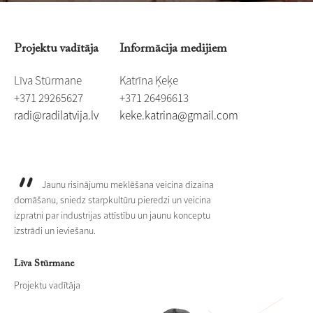
Projektu vadītāja
Informācija medijiem
Līva Stūrmane
Katrīna Ķeķe
+371 29265627
+371 26496613
​radi@radilatvija.lv
​​keke.katrina@gmail.com
Jaunu risinājumu meklēšana veicina dizaina
domāšanu, sniedz starpkultūru pieredzi un veicina
izpratni par industrijas attīstību un jaunu konceptu
izstrādi un ieviešanu.
Līva Stūrmane
Projektu vadītāja