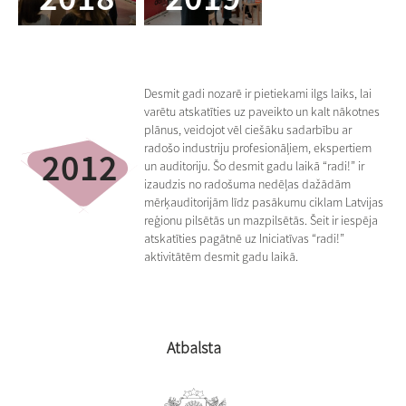
Desmit gadi nozarē ir pietiekami ilgs laiks, lai
varētu atskatīties uz paveikto un kalt nākotnes
plānus, veidojot vēl ciešāku sadarbību ar
radošo industriju profesionāļiem, ekspertiem
2012
un auditoriju. Šo desmit gadu laikā “radi!” ir
izaudzis no radošuma nedēļas dažādām
mērķauditorijām līdz pasākumu ciklam Latvijas
reģionu pilsētās un mazpilsētās. Šeit ir iespēja
atskatīties pagātnē uz Iniciatīvas “radi!”
aktivitātēm desmit gadu laikā.
Atbalsta