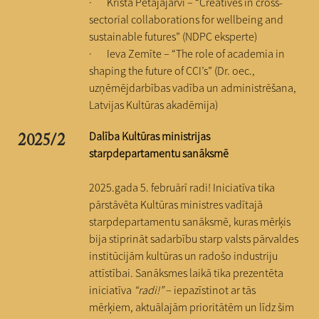
· Krista Petäjäjärvi – “Creatives in cross-
sectorial collaborations for wellbeing and
sustainable futures” (NDPC eksperte)
· Ieva Zemīte – “The role of academia in
shaping the future of CCI’s” (Dr. oec.,
uzņēmējdarbības vadība un administrēšana,
Latvijas Kultūras akadēmija)
Dalība Kultūras ministrijas
2025/2
starpdepartamentu sanāksmē
2025.gada 5. februārī radi! Iniciatīva tika
pārstāvēta Kultūras ministres vadītajā
starpdepartamentu sanāksmē, kuras mērķis
bija stiprināt sadarbību starp valsts pārvaldes
institūcijām kultūras un radošo industriju
attīstībai. Sanāksmes laikā tika prezentēta
iniciatīva
“radi!”
– iepazīstinot ar tās
mērķiem, aktuālajām prioritātēm un līdz šim