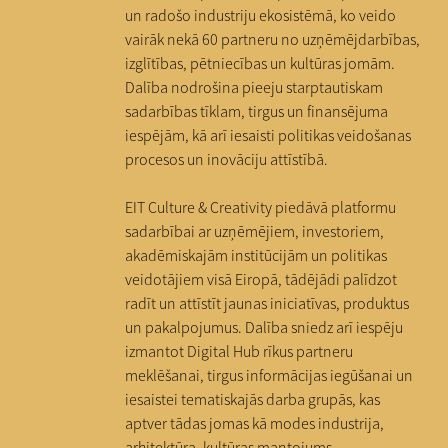
un radošo industriju ekosistēmā, ko veido
vairāk nekā 60 partneru no uzņēmējdarbības,
izglītības, pētniecības un kultūras jomām.
Dalība nodrošina pieeju starptautiskam
sadarbības tīklam, tirgus un finansējuma
iespējām, kā arī iesaisti politikas veidošanas
procesos un inovāciju attīstībā.
EIT Culture & Creativity piedāvā platformu
sadarbībai ar uzņēmējiem, investoriem,
akadēmiskajām institūcijām un politikas
veidotājiem visā Eiropā, tādējādi palīdzot
radīt un attīstīt jaunas iniciatīvas, produktus
un pakalpojumus. Dalība sniedz arī iespēju
izmantot Digital Hub rīkus partneru
meklēšanai, tirgus informācijas iegūšanai un
iesaistei tematiskajās darba grupās, kas
aptver tādas jomas kā modes industrija,
arhitektūra, kultūras mantojums,