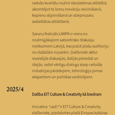
radošo kvartālu nozīmi ekosistēmas attīstībā,
akcentējot to lomu inovāciju veicināšanā,
kopienu stiprināšanā un starpnozaru
sadarbības attīstīšanā.
Sarunu festivāls LAMPA ir viens no
nozīmīgākajiem sabiedrisko diskusiju
notikumiem Latvijā, kas pulcē plašu auditoriju
no dažādām nozarēm. Dalībnieki aktīvi
iesaistījās diskusijās, dalījās pieredzē un
idejās, radot vērtīgu dialogu starp radošās
industrijas pārstāvjiem, tehnoloģiju jomas
ekspertiem un politikas veidotājiem.
2025/4
Dalība EIT Culture & Creativity kā biedram
Iniciatīva
“radi!”
ir EIT Culture & Creativity
dalībnieks, piedaloties plašā Eiropas kultūras