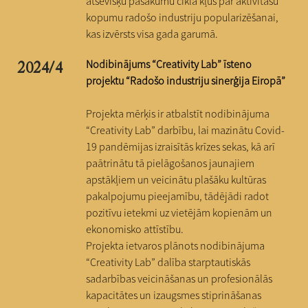
atsevišķu pasākumu cikla kļūs par aktivitāšu
kopumu radošo industriju popularizēšanai,
kas izvērsts visa gada garumā.
Nodibinājums “Creativity Lab” īsteno
2024/4
projektu “Radošo industriju sinerģija Eiropā”​
Projekta mērķis ir atbalstīt nodibinājuma
“Creativity Lab” darbību, lai mazinātu Covid-
19 pandēmijas izraisītās krīzes sekas, kā arī
paātrinātu tā pielāgošanos jaunajiem
apstākļiem un veicinātu plašāku kultūras
pakalpojumu pieejamību, tādējādi radot
pozitīvu ietekmi uz vietējām kopienām un
ekonomisko attīstību.
Projekta ietvaros plānots nodibinājuma
“Creativity Lab” dalība starptautiskās
sadarbības veicināšanas un profesionālās
kapacitātes un izaugsmes stiprināšanas