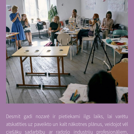
Desmit gadi nozarē ir pietiekami ilgs laiks, lai varētu
atskatīties uz paveikto un kalt nākotnes plānus, veidojot vēl
ciešāku sadarbību ar radošo industriju profesionāļiem,