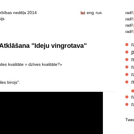
rbības nedēļa 2014
lat
eng
rus
radi!
ijs
radi!
radi!
radi!
r
 Atklāšana "Ideju vingrotava"
p
n
des kvalitāte = dzīves kvalitāte?»
r
r
n
les birojs".
r
r
Twee