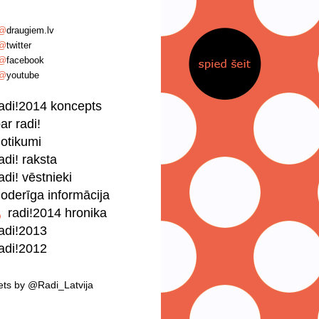
@
draugiem.lv
@
twitter
@
facebook
@
youtube
adi!2014 koncepts
ar radi!
otikumi
adi! raksta
adi! vēstnieki
oderīga informācija
radi!2014 hronika
adi!2013
adi!2012
ts by @Radi_Latvija