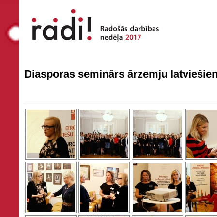
Diasporas seminārs ārzemju latvieši