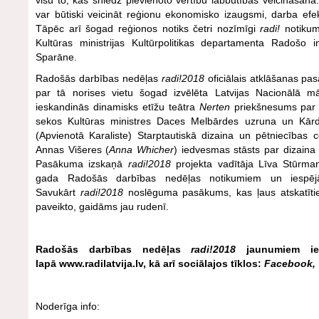
visu to, kas sniedz pievienoto vērtību labbūtības veicināšanā. 
var būtiski veicināt reģionu ekonomisko izaugsmi, darba efekti
Tāpēc arī šogad reģionos notiks četri nozīmīgi
radi!
notikum
Kultūras ministrijas Kultūrpolitikas departamenta Radošo in
Sparāne.
Radošās darbības nedēļas
radi!2018
oficiālais atklāšanas pas
par tā norises vietu šogad izvēlēta Latvijas Nacionālā 
ieskandinās dinamisks etīžu teātra
Nerten
priekšnesums par
sekos Kultūras ministres Daces Melbārdes uzruna un Kārdif
(Apvienotā Karaliste) Starptautiskā dizaina un pētniecības ce
Annas Višeres (
Anna Whicher
) iedvesmas stāsts par dizain
Pasākuma izskaņā
radi!2018
projekta vadītāja Līva Stūrman
gada Radošās darbības nedēļas notikumiem un iespējām
Savukārt
radi!2018
noslēguma pasākums, kas ļaus atskatīti
paveikto, gaidāms jau rudenī.
Radošās darbības nedēļas
radi!2018
jaunumiem ies
lapā www.radilatvija.lv, kā arī sociālajos tīklos:
Facebook
,
Noderīga info: