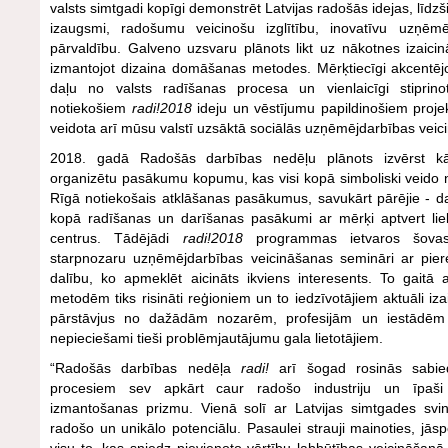
valsts simtgadi kopīgi demonstrēt Latvijas radošās idejas, lī
izaugsmi, radošumu veicinošu izglītību, inovatīvu uzņēm
pārvaldību. Galveno uzsvaru plānots likt uz nākotnes izaicin
izmantojot dizaina domāšanas metodes. Mērķtiecīgi akcentējot
daļu no valsts radīšanas procesa un vienlaicīgi stiprino
notiekošiem
radi!2018
ideju un vēstījumu papildinošiem projek
veidota arī mūsu valstī uzsāktā sociālās uzņēmējdarbības veic
2018. gadā Radošās darbības nedēļu plānots izvērst 
organizētu pasākumu kopumu, kas visi kopā simboliski veido 
Rīgā notiekošais atklāšanas pasākumus, savukārt pārējie - da
kopā radīšanas un darīšanas pasākumi ar mērķi aptvert liel
centrus. Tādējādi
radi!2018
programmas ietvaros šovasar
starpnozaru uzņēmējdarbības veicināšanas semināri ar pie
dalību, ko apmeklēt aicināts ikviens interesents. To gait
metodēm tiks risināti reģioniem un to iedzīvotājiem aktuāli iza
pārstāvjus no dažādām nozarēm, profesijām un iestādēm 
nepieciešami tieši problēmjautājumu gala lietotājiem.
“Radošās darbības nedēļa
radi!
arī šogad rosinās sabied
procesiem sev apkārt caur radošo industriju un īpaš
izmantošanas prizmu. Vienā solī ar Latvijas simtgades svi
radošo un unikālo potenciālu. Pasaulei strauji mainoties, jā