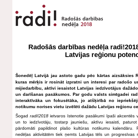
Radošās darbības nedēļa radi!201
Latvijas reģionu poten
Šonedēļ Latvijā jau astoto gadu pēc kārtas aizsāksies
kuras mērķis ir rosināt izpratni un interesi par radošo u
mijiedarbību, aktīvi iesaistot Latvijas iedzīvotājus daž
un darīšanas pasākumos. Par godu valsts simtgadei rad
interaktīvāka un fokusētāka, jo atšķirībā no iepriekš
notikumu norises vietu izvēlēti dažādu Latvijas reģionu ce
Šogad
radi!2018
ietvaros īstenotie pasākumi īpaši akcentēs v
un to iedzīvotāju, tostarp jauniešu, aktīvu iesaisti, patur
pārdomāti papildinot plašo kultūras notikumu kalendāru
nedēļas aktivitātēm tiek ņemts Latvijas tēls un progresīvas 