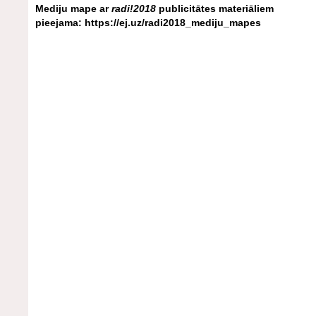
Mediju mape ar
radi!2018
publicitātes materiāliem
pieejama:
https://ej.uz/radi2018_mediju_mapes