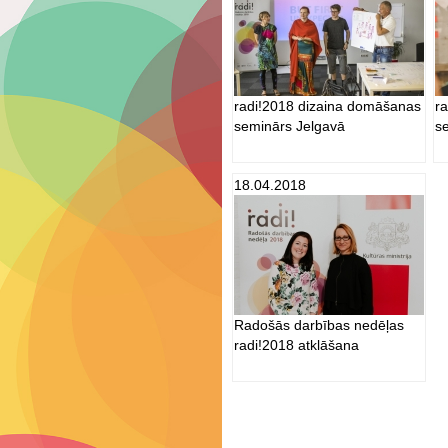
radi!2018 dizaina domāšanas
r
seminārs Jelgavā
s
18.04.2018
Radošās darbības nedēļas
radi!2018 atklāšana