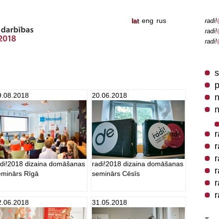
lat
eng
rus
radi!
radi!
radi!
p
9.08.2018
20.06.2018
n
n
r
r
r
adi!2018 dizaina domāšanas
radi!2018 dizaina domāšanas
r
eminārs Rīgā
seminārs Cēsīs
r
r
2.06.2018
31.05.2018