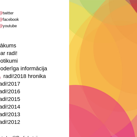
@
twitter
@
facebook
@
youtube
sākums
ar radi!
otikumi
oderīga informācija
radi!2018 hronika
adi!2017
adi!2016
adi!2015
adi!2014
adi!2013
adi!2012