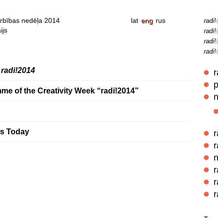
rbības nedēļa 2014
lat
eng
rus
radi!
ijs
radi!
radi!
radi!
k
radi!2014
r
p
me of the Creativity Week “radi!2014”
n
ts Today
r
r
n
r
r
r