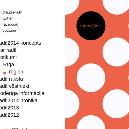
@
draugiem.lv
@
twitter
@
facebook
@
youtube
adi!2014 koncepts
ar radi!
otikumi
Rīga
reģioni
adi! raksta
adi! vēstnieki
oderīga informācija
adi!2014 hronika
adi!2013
adi!2012