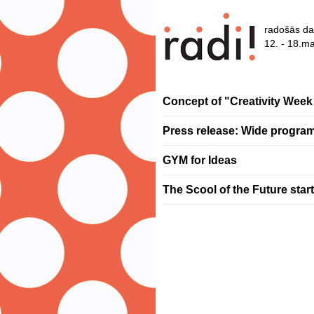
radošās da
12. - 18.ma
Concept of "Creativity Wee
Press release: Wide program
GYM for Ideas
The Scool of the Future star