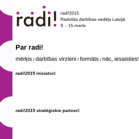
radi!2015
Radošās darbības nedēļa Latvijā
9. - 15.marts
Par radi!
mērķis
darbības virzieni
formāts
nāc, iesaisties!
/
/
/
radi!2015
iniciatori:
radi!2015
stratēģiskie partneri: